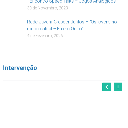
I Encontro Speed Talks – Jogos Analógicos
30 de Novembro, 2023
Rede Juvenil Crescer Juntos – “Os jovens no
mundo atual – Eu e o Outro”
4 de Fevereiro, 2026
Intervenção
Projecto Rua “Em Família Para Crescer”
Serviços Intervenientes