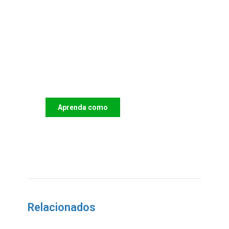
Apoie o IAC e invista no
futuro das Crianças
Aprenda como
DOAR
Relacionados