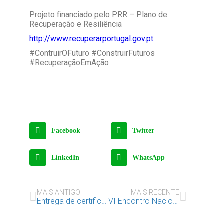
Projeto financiado pelo PRR – Plano de
Recuperação e Resiliência
http://www.recuperarportugal.gov.pt
#ContruirOFuturo #ConstruirFuturos
#RecuperaçãoEmAção
Facebook
Twitter
LinkedIn
WhatsApp
MAIS ANTIGO
MAIS RECENTE
Entrega de certificados dos jovens E2O de Marvila
VI Encontro Nacional de Jovens E20