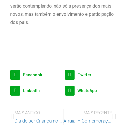
verão contemplando, não só a presença dos mais
novos, mas também o envolvimento e participação
dos pais.
Facebook
Twitter
LinkedIn
WhatsApp
MAIS ANTIGO
MAIS RECENTE
Dia de ser Criança no Bairro do Condado
Arraial – Comemoração do final do ano letivo 2023/2024 da E2O