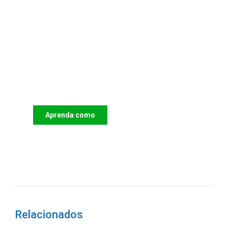
Apoie o IAC e invista no futuro
das Crianças
Aprenda como
DOAR
Relacionados