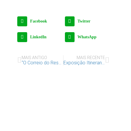
Facebook
Twitter
LinkedIn
WhatsApp
MAIS ANTIGO
MAIS RECENTE
“O Correio do Respeito vai à escola!”
Exposição Itinerante “Convenção sobre os Direitos da Criança” em Coimbra
Apoie o IAC e invista no
futuro das Crianças