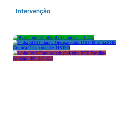
Intervenção
Linha SOS Criança: 116 111
Linha SOS
Criança Desaparecida: 116 000
Linha SOS Família-
Adoção: 800 210 555
Morada:
Avenida da República 21
1050-185 Lisboa
Contactos: