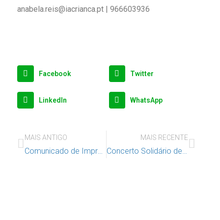
anabela.reis@iacrianca.pt | 966603936
Facebook
Twitter
LinkedIn
WhatsApp
MAIS ANTIGO
MAIS RECENTE
Comunicado de Imprensa – União Europeia apoia Benguela no reforço da proteção de crianças e jovens durante visita técnica a Lisboa
Concerto Solidário de Natal – 13 de dezembro, em Lisboa