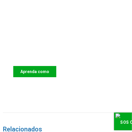
Apoie o IAC e invista no futuro das
Crianças
Aprenda como
DOAR
Relacionados