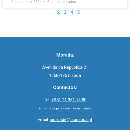
9 de Janeiro, 2024
Sem comentários
1
2
3
4
5
Morada:
Avenida da República 21
1050-185 Lisboa
Contactos:
Tel:
+351 21 361 78 80
(Chamada para rede fixa nacional)
Email:
iac-sede@iacrianca.pt