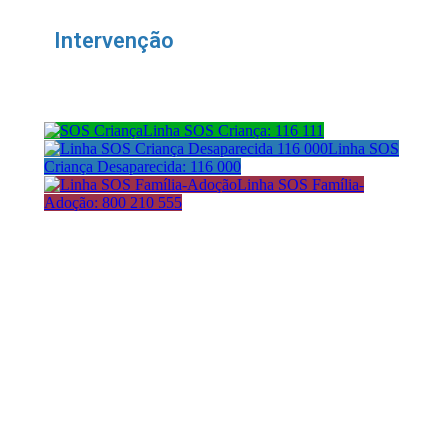
Intervenção
Linha SOS Criança: 116 111
Linha SOS
Criança Desaparecida: 116 000
Linha SOS Família-
Adoção: 800 210 555
Morada:
Avenida da República 21
1050-185 Lisboa
Contactos: