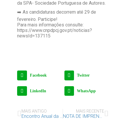
da SPA- Sociedade Portuguesa de Autores.
➡️ As candidaturas decorrem até 29 de
fevereiro. Participe!
Para mais informações consulte:
https://www.cnpdpcj.gov.pt/noticias?
newsId=137115
Facebook
Twitter
LinkedIn
WhatsApp
MAIS ANTIGO
MAIS RECENTE
Encontro Anual da Rede Construir Juntos “Crianças Expostas a Violência Doméstica”
NOTA DE IMPRENSA – IAC regista 892 pedidos de Apoio Jurídico em 2024