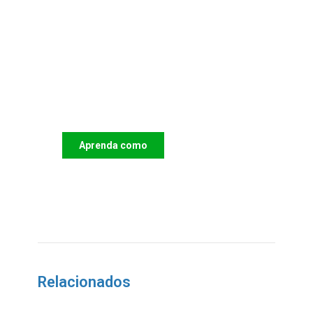
Apoie o IAC e invista no
futuro das Crianças
Aprenda como
DOAR
Relacionados