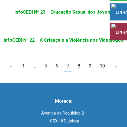
InfoCEDI Nº 23 – Educação Sexual dos Jovens
InfoCEDI Nº 22 – A Criança e a Violência nos Videojogos
←
1
…
5
6
7
8
9
10
→
Morada:
Avenida da República 21
1050-185 Lisboa