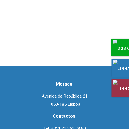
um programa que foi implementado no Agrupamento de Escolas de
Alvaiázere pela equipa GAAF e que vai ser agora apresentado a toda a rede
GAAF do Instituto de Apoio à Criança. Trata-se do “Clube dos Amigos da
Mediação”, que pretende ser mais um recurso da escola na promoção das
questões do respeito pela diversidade, da paz e da não-violência. A ideia é
sensibilizar e formar alunos sobre novas abordagens de gestão de conflitos,
de forma mais ou menos informal, num processo voluntário, com vista ao
desenvolvimento de competências de mediação entre pares. Clique para
visualizar.
Morada:
Avenida da República 21
1050-185 Lisboa
Contactos:
Tel:
+351 21 361 78 80