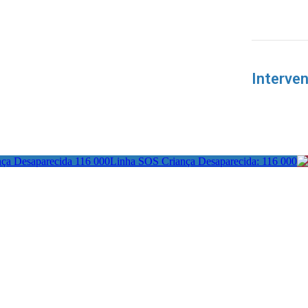
Interve
Linha SOS Criança Desaparecida: 116 000
actos:
Redes Sociais