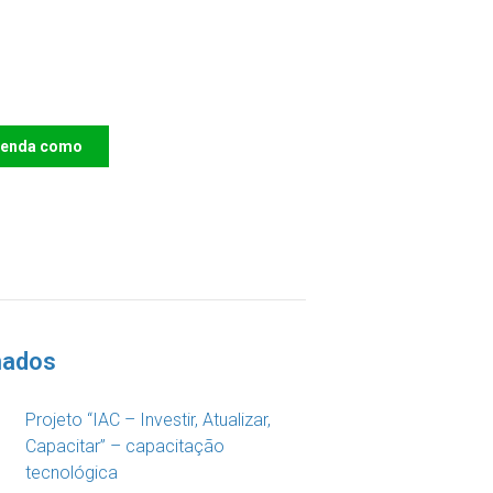
e o IAC e invista no
ro das Crianças
renda como
DOAR
nados
Projeto “IAC – Investir, Atualizar,
Capacitar” – capacitação
tecnológica