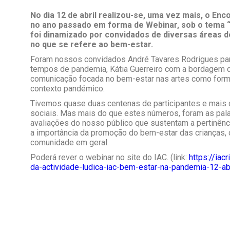
No
dia 12 de abril realizou-se, uma vez mais, o Enc
no ano passado em forma de
Webinar
, sob o tema
foi
dinamizado por convidados de diversas áreas 
no que se refere ao bem-estar.
Foram nossos convidados André Tavares Rodrigues par
tempos de pandemia,
Kátia
Guerreiro com a bordagem 
comunicação focada no bem-estar nas artes como forma
contexto pandémico.
Tivemos
quase duas centenas de
participantes e
mais 
sociais. Mas mais do que estes números, foram as pala
avaliações do nosso público
que
sustent
am a pertinênc
a
importância
da promoção do bem-estar das crianças,
comunidade em geral
.
Poderá rever o webinar no site do IAC. (link:
https://iac
da-actividade-ludica-iac-bem-estar-na-pandemia-12-abr