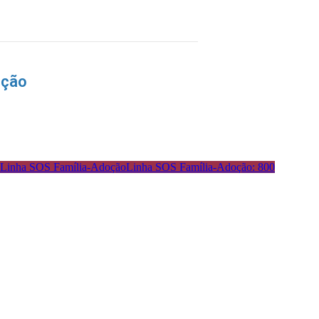
nção
Linha SOS Família-Adoção: 800
: