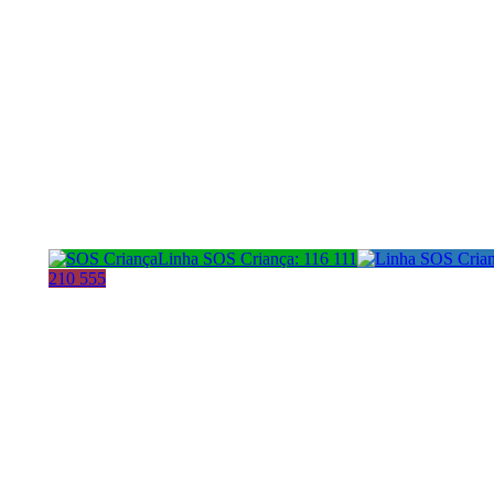
Linha SOS Criança: 116 111
210 555
Morada:
Cont