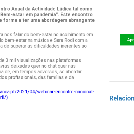
ontro Anual da
Actividade
Lúdica tal como
 “Bem-estar em pandemia”
. Este encontro
Apoi
de forma a ter uma abordagem abrangente
futu
a nos falar do bem-estar no acolhimento em
do bem-estar na música e Sara
Rodi
com a
Ap
 de superar as dificuldades inerentes ao
de 3 mil
visualizações nas plataformas
vras deixadas quer no chat quer nas
ia
de
,
em tempos adversos
,
se abordar
dos
profissionais, das famílias e da
rianca.pt/2021/04/webinar-encontro-nacional-
il/)
Relacio