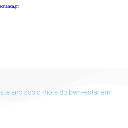
crianca.pt
 este ano sob o mote do bem-estar em