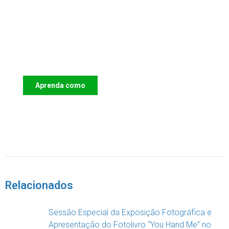
Apoie o IAC e invista no futuro das
Crianças
Aprenda como
DOAR
Relacionados
Sessão Especial da Exposição Fotográfica e
Apresentação do Fotolivro “You Hand Me” no