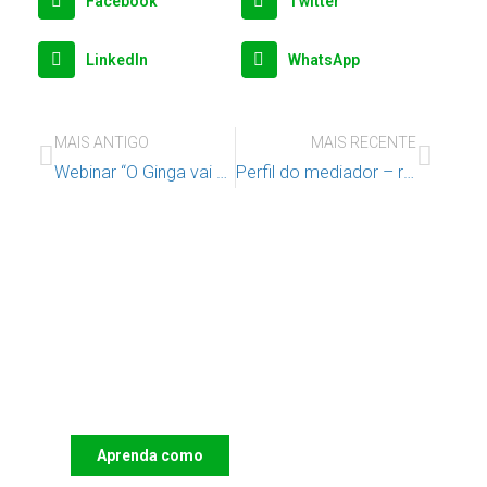
Facebook
Twitter
LinkedIn
WhatsApp
MAIS ANTIGO
MAIS RECENTE
Webinar “O Ginga vai à escola”
Perfil do mediador – reunião temática de GAAF
Apoie o IAC e invista no futuro
das Crianças
Aprenda como