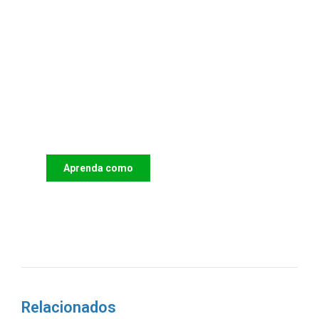
Apoie o IAC e invista no futuro
das Crianças
Aprenda como
DOAR
Relacionados