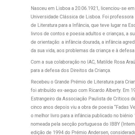
Nasceu em Lisboa a 20.06.1921, licenciou-se em 
Universidade Clássica de Lisboa. Foi professora 
de Literatura para a Infância, que teve lugar na E
livros de contos e poesia adultos e crianças, a s
de orientação: a infância dourada, a infância agre
da sua vida, aos problemas da criança e à defesa
Com a sua colaboração no IAC, Matilde Rosa Araúj
para a defesa dos Direitos da Criança.
Recebeu o Grande Prémio de Literatura para Cria
foi atribuído ex-aequo com Ricardo Alberty. Em 1
Estrangeiro da Associação Paulista de Críticos de
cinco anos depois viu a obra de poesia “Fadas V
o melhor livro para a infância publicado no biéni
nomeada pela secção portuguesa do IBBY (Intern
edição de 1994 do Prémio Andersen, considerado o