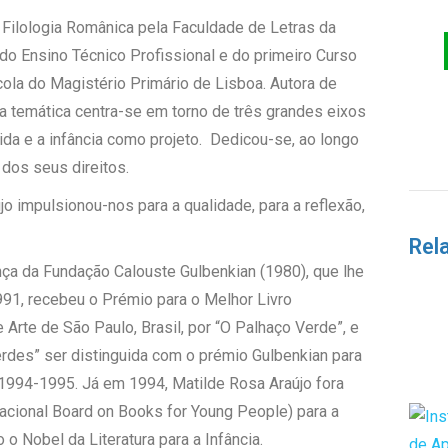
Filologia Românica pela Faculdade de Letras da
do Ensino Técnico Profissional e do primeiro Curso
scola do Magistério Primário de Lisboa. Autora de
ua temática centra-se em torno de três grandes eixos
dida e a infância como projeto. Dedicou-se, ao longo
 dos seus direitos.
o impulsionou-nos para a qualidade, para a reflexão,
Rel
nça da Fundação Calouste Gulbenkian (1980), que lhe
991, recebeu o Prémio para o Melhor Livro
 Arte de São Paulo, Brasil, por “O Palhaço Verde”, e
erdes” ser distinguida com o prémio Gulbenkian para
o 1994-1995. Já em 1994, Matilde Rosa Araújo fora
acional Board on Books for Young People) para a
 Nobel da Literatura para a Infância.