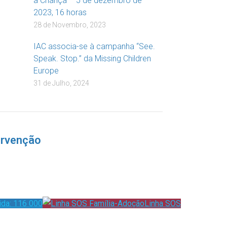
à Criança – 5 de dezembro de
2023, 16 horas
28 de Novembro, 2023
IAC associa-se à campanha “See.
Speak. Stop.” da Missing Children
Europe
31 de Julho, 2024
ervenção
ida: 116 000
Linha SOS