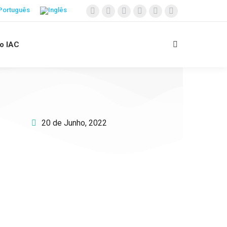
 o IAC
20 de Junho, 2022
Apoie o IAC e invista no
futuro das Crianças