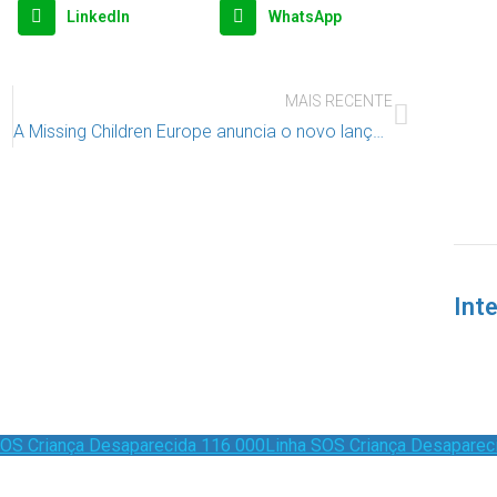
LinkedIn
WhatsApp
MAIS RECENTE
A Missing Children Europe anuncia o novo lançamento do seu curso online sobre crianças que fogem, agora em novas línguas
Int
Linha SOS Criança Desaparec