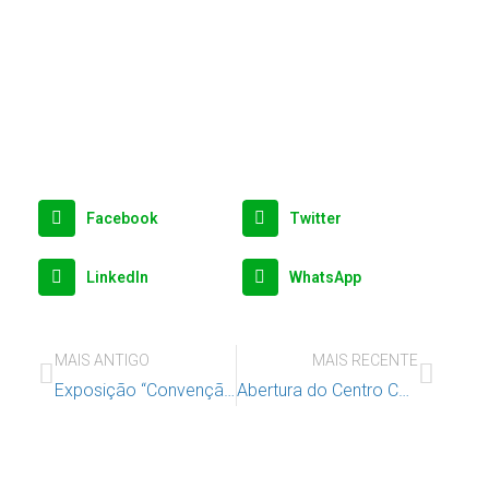
Facebook
Twitter
LinkedIn
WhatsApp
MAIS ANTIGO
MAIS RECENTE
Exposição “Convenção sobre os Direitos da Criança” no Convento S. Francisco, em Coimbra, de 3 a 14 de novembro
Abertura do Centro Comunitário de Coimbra