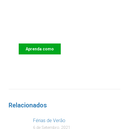
Apoie o IAC e invista no futuro
das Crianças
Aprenda como
DOAR
Relacionados
Férias de Verão
6 de Setembro, 2021