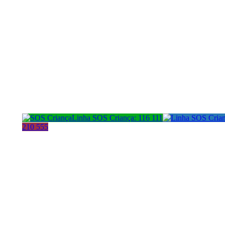
Linha SOS Criança: 116 111
210 555
Morada:
Cont