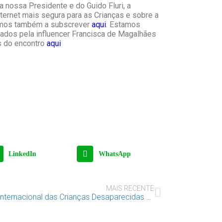
da nossa Presidente e do Guido Fluri,
a
ernet mais segura para as Crianças e sobre a
amos também a subscrever
aqui
. Estamos
nados pela influencer Francisca de Magalhães
s do encontro
aqui
LinkedIn
WhatsApp
MAIS RECENTE
Dia Internacional das Crianças Desaparecidas – 25 de maio