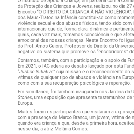
O Instituto de Apoio à Criança, em parceria com a Com
da Proteção das Crianças e Jovens, realizou, no dia 27 
Encontro “O DIREITO DA CRIANÇA À NÃO VIOLÊNCIA”. Es
dos Maus-Tratos na Infância constitui-se como moment
violência sexual e dos abusos físicos, tendo sido conv
internacionais que de, forma clara, dinâmica e pertine
quais, cada vez mais, tomamos consciência e que afeta
emocional das nossas crianças. Neste Encontro foi ig
do Prof. Amos Guiora, Professor de Direito da Universi
negativo do sistema que promove os “encobridores” do
Contamos, também, com a participação e o apoio da Fu
Em 2021, o IAC aderia
ao desafio lançado por esta Fund
“
Justice Initiative
” cuja missão é o reconhecimento do 
vítimas
de
qualquer tipo de abusos e violência na Euro
como
com a sua recuperação psicológica e reparação.
Em simultâneo, foi também inaugurada nos Jardins da
Stories
, uma exposição que apresenta
testemunhos de v
Europa.
Muitos foram os participantes que visitaram a exposição
com a presença de Marco Branco, um jovem, vítima de m
quando era criança e que, desde a primeira hora, aceito
nesse dia, a atriz Melânia Gomes.