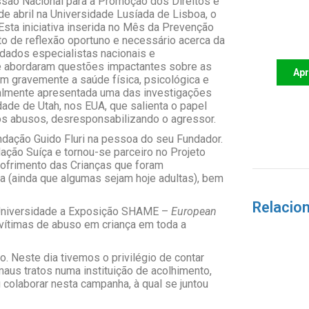
issão Nacional para a Promoção dos Direitos e
de abril na Universidade Lusíada de Lisboa, o
Apoi
ta iniciativa inserida no Mês da Prevenção
futu
o de reflexão oportuno e necessário acerca da
idados especialistas nacionais e
nte abordaram questões impactantes sobre as
Ap
m gravemente a saúde física, psicológica e
ualmente apresentada uma das investigações
dade de Utah, nos EUA, que salienta o papel
s abusos, desresponsabilizando o agressor.
ndação Guido Fluri na pessoa do seu Fundador.
ação Suíça e tornou-se parceiro no Projeto
sofrimento das Crianças que foram
pa (ainda que algumas sejam hoje adultas), bem
Relacio
 Universidade a Exposição SHAME –
European
ítimas de abuso em criança em toda a
. Neste dia tivemos o privilégio de contar
aus tratos numa instituição de acolhimento,
u colaborar nesta campanha, à qual se juntou