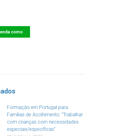
e o IAC e invista no
ro das Crianças
renda como
DOAR
nados
Formação em Portugal para
Famílias de Acolhimento: “Trabalhar
com crianças com necessidades
especiais/específicas”