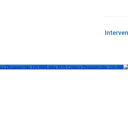
Interve
Linha SOS Criança Desaparecida: 116 000
actos:
Redes Sociais