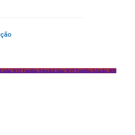
nção
Linha SOS Família-Adoção: 800
: