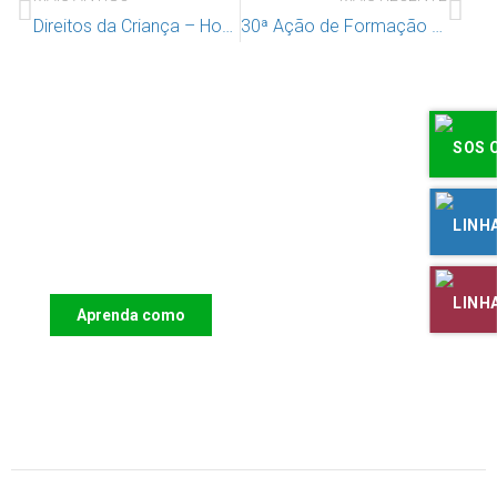
Direitos da Criança – Hospital Sobral Cid
30ª Ação de Formação para Animadores “A Criança no século XXI: para além da escola, práticas educacionais inclusivas.”
Apoie o IAC e invista no futuro das
Crianças
Aprenda como
DOAR