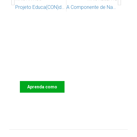
Projeto Educa(CON)dado em parceria com a Ciência Viva
A Componente de Natureza Profissional
Apoie o IAC e invista no futuro
das Crianças
Aprenda como
DOAR