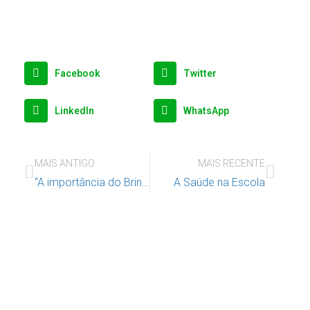
Facebook
Twitter
LinkedIn
WhatsApp
MAIS ANTIGO
MAIS RECENTE
“A importância do Brincar Terapêutico”
A Saúde na Escola
Apoie o IAC e invista no futuro