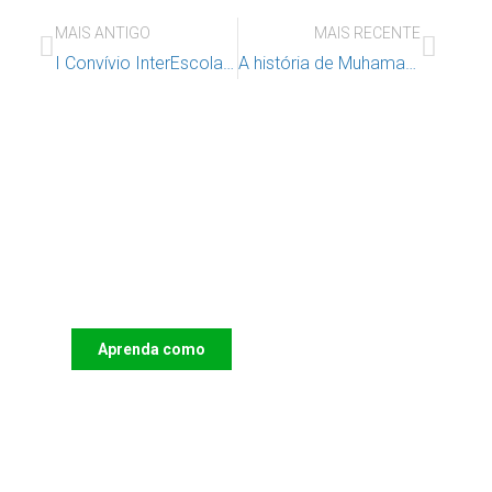
MAIS ANTIGO
MAIS RECENTE
I Convívio InterEscolas de Segunda Oportunidade de Lisboa e Vale do Tejo
A história de Muhamadu Seidi
Apoie o IAC e invista no futuro
das Crianças
Aprenda como
DOAR