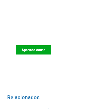
Apoie o IAC e invista no futuro
das Crianças
Aprenda como
DOAR
Relacionados