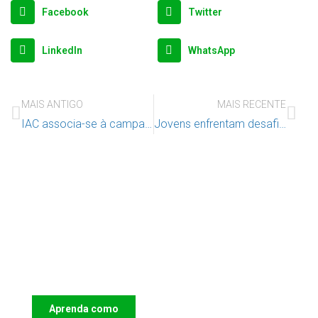
Facebook
Twitter
LinkedIn
WhatsApp
MAIS ANTIGO
MAIS RECENTE
IAC associa-se à campanha “See. Speak. Stop.” da Missing Children Europe
Jovens enfrentam desafios em atividade de Escape Room
Apoie o IAC e invista no futuro das
Crianças
Aprenda como