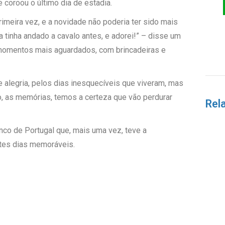
 coroou o último dia de estadia.
rimeira vez, e a novidade não poderia ter sido mais
a tinha andado a cavalo antes, e adorei!” – disse um
 momentos mais aguardados, com brincadeiras e
 alegria, pelos dias inesquecíveis que viveram, mas
to, as memórias, temos a certeza que vão perdurar
Rel
co de Portugal que, mais uma vez, teve a
stes dias memoráveis.