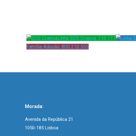
Linha SOS Criança: 116 111
Família-Adoção: 800 210 555
Morada:
Avenida da República 21
1050-185 Lisboa