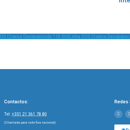
Int
Linha SOS Criança Desaparec
Contactos:
Redes 
Tel:
+351 21 361 78 80
(Chamada para rede fixa nacional)
S