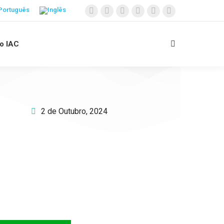
 o IAC
2 de Outubro, 2024
Apoie o IAC e invista no
futuro das Crianças