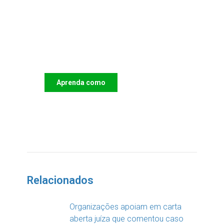
Apoie o IAC e invista no
futuro das Crianças
Aprenda como
DOAR
Relacionados
Organizações apoiam em carta
aberta juíza que comentou caso