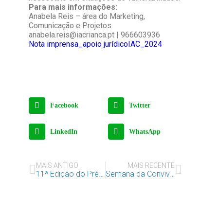
Para mais informações:
Anabela Reis – área do Marketing,
Comunicação e Projetos
anabela.reis@iacrianca.pt | 966603936
Nota imprensa_apoio jurídicoIAC_2024
Facebook
Twitter
LinkedIn
WhatsApp
MAIS ANTIGO
MAIS RECENTE
11ª Edição do Prémio de Jornalismo Os Direitos da Criança em Notícia
Semana da Convivência Escolar 2025: Promover Ambientes Seguros e Saudáveis nas Escolas Portuguesas