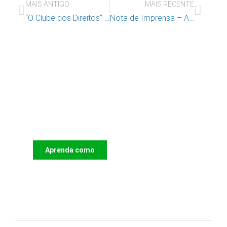
MAIS ANTIGO
MAIS RECENTE
“O Clube dos Direitos” Um livro para crianças, pais e professores
Nota de Imprensa – Atribuição da Chave de Honra da Cidade de Lisboa a Manuela Ramalho Eanes 15 de julho 2025
Apoie o IAC e invista no futuro
das Crianças
Aprenda como
DOAR