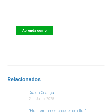
Apoie o IAC e invista no futuro
das Crianças
Aprenda como
DOAR
Relacionados
Dia da Criança
2 de Julho, 2025
”Florir em amor, crescer em flor”