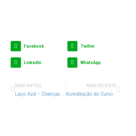
Facebook
Twitter
LinkedIn
WhatsApp
MAIS ANTIGO
MAIS RECENTE
Laço Azul – Crianças Escola Alfaiate Aprendem a Prevenir os Maus Tratos
Acreditação do Curso de Formação “Nem mais uma palmada! Prevenir e remediar a utilização dos castigos corporais” pelo CCPFC