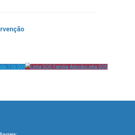
ervenção
ida: 116 000
Linha SOS
Sociais: