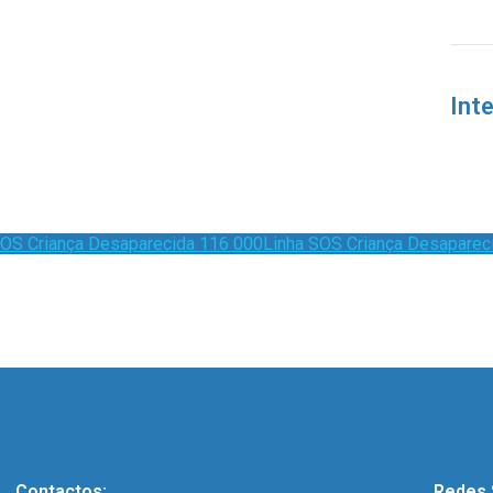
Int
Linha SOS Criança Desaparec
Contactos:
Redes 