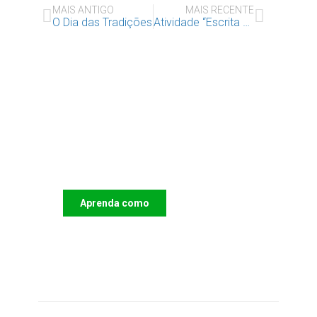
MAIS ANTIGO
MAIS RECENTE
O Dia das Tradições
Atividade “Escrita de Canções” com Muleca XIII
Apoie o IAC e invista no
futuro das Crianças
Aprenda como
DOAR