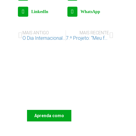
LinkedIn
WhatsApp
MAIS ANTIGO
MAIS RECENTE
O Dia Internacional da Criança no Bairro do Condado
7.º Projeto: “Meu foco de vida – Sonhos, caminhos e propósitos”
Apoie o IAC e invista no
futuro das Crianças
Aprenda como