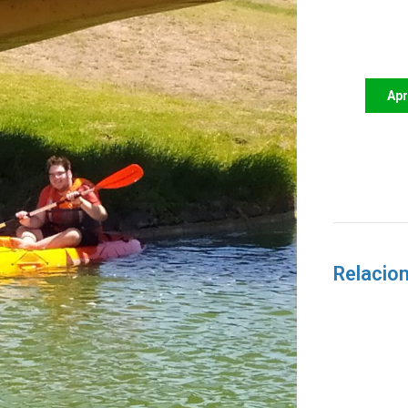
Apoi
futu
Ap
Relacio