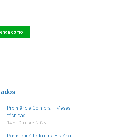
e o IAC e invista no
ro das Crianças
renda como
DOAR
nados
Proinfância Coimbra – Mesas
técnicas
14 de Outubro, 2025
Participar é toda uma História…