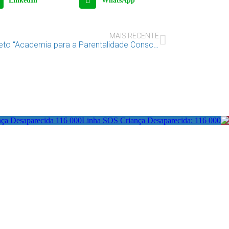
LinkedIn
WhatsApp
MAIS RECENTE
Projeto “Academia para a Parentalidade Consciente – Famílias de Acolhimento precisam-se!”
Linha SOS Criança Desaparecida: 116 000
actos:
Redes Sociais