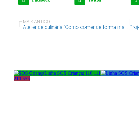
Facebook
Twitter
MAIS ANTIGO
Atelier de culinária “Como comer de forma mais saudável”
Linha SOS Criança: 116 111
210 555
Morada:
Cont