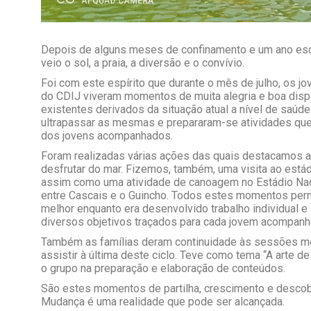
Depois de alguns meses de confinamento e um ano escol
veio o sol, a praia, a diversão e o convívio.
Foi com este espírito que durante o mês de julho, os j
do CDIJ viveram momentos de muita alegria e boa disp
existentes derivados da situação atual a nível de saúde
ultrapassar as mesmas e prepararam-se atividades qu
dos jovens acompanhados.
Foram realizadas várias ações das quais destacamos a
desfrutar do mar. Fizemos, também, uma visita ao est
assim como uma atividade de canoagem no Estádio Nac
entre Cascais e o Guincho. Todos estes momentos perm
melhor enquanto era desenvolvido trabalho individual e
diversos objetivos traçados para cada jovem acompanh
Também as famílias deram continuidade às sessões m
assistir à última deste ciclo. Teve como tema “A arte 
o grupo na preparação e elaboração de conteúdos.
São estes momentos de partilha, crescimento e descobe
Mudança é uma realidade que pode ser alcançada.