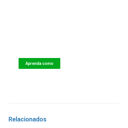
Apoie o IAC e invista no futuro
das Crianças
Aprenda como
DOAR
Relacionados