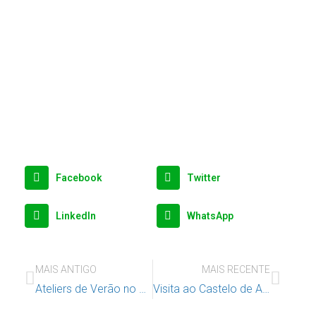
Facebook
Twitter
LinkedIn
WhatsApp
MAIS ANTIGO
MAIS RECENTE
Ateliers de Verão no Bairro do Condado
Visita ao Castelo de Almourol e ao Borboletário Tropical de Santa Margarida