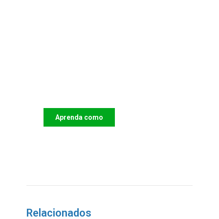
Apoie o IAC e invista no
futuro das Crianças
Aprenda como
DOAR
Relacionados