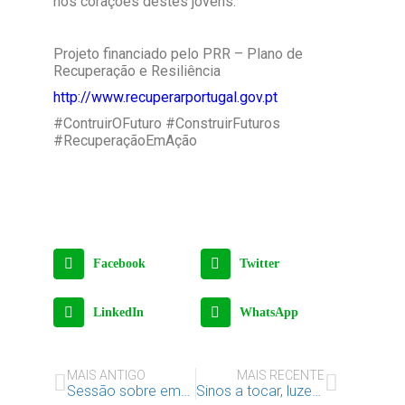
nos corações destes jovens.
Projeto financiado pelo PRR – Plano de
Recuperação e Resiliência
http://www.recuperarportugal.gov.pt
#ContruirOFuturo #ConstruirFuturos
#RecuperaçãoEmAção
Facebook
Twitter
LinkedIn
WhatsApp
MAIS ANTIGO
MAIS RECENTE
Sessão sobre empreendedorismo, jovens do território de Marvila
Sinos a tocar, luzes a brilhar, Natal a chegar