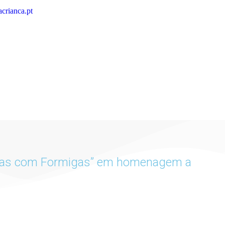
crianca.pt
ersas com Formigas” em homenagem a