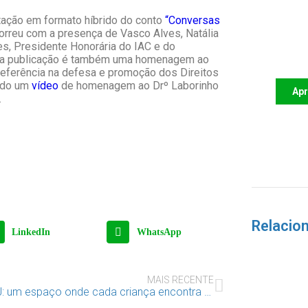
ntação em formato híbrido do conto
“Conversas
orreu com a presença de Vasco Alves, Natália
Apoi
es, Presidente Honorária do IAC e do
futu
Esta publicação é também uma homenagem ao
 referência na defesa e promoção dos Direitos
tado um
vídeo
de homenagem ao Drº Laborinho
Ap
.
Relacio
LinkedIn
WhatsApp
MAIS RECENTE
CAIJ: um espaço onde cada criança encontra oportunidades para crescer