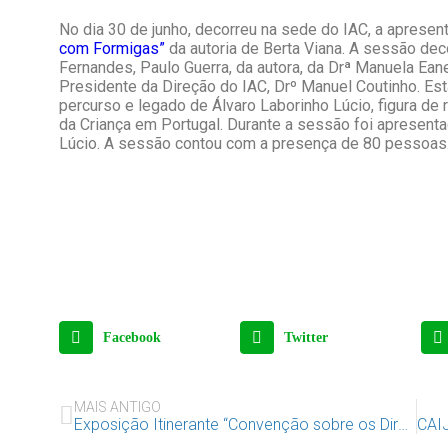
No dia 30 de junho, decorreu na sede do IAC, a aprese
com Formigas”
da autoria de Berta Viana. A sessão dec
Fernandes, Paulo Guerra, da autora, da Drª Manuela Ean
Presidente da Direção do IAC, Drº Manuel Coutinho. 
percurso e legado de Álvaro Laborinho Lúcio, figura de
da Criança em Portugal. Durante a sessão foi apresen
Lúcio. A sessão contou com a presença de 80 pessoas
Facebook
Twitter
MAIS ANTIGO
Exposição Itinerante “Convenção sobre os Direitos da Criança” no CED Jacob Rodrigues Pereira