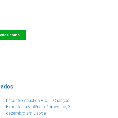
e o IAC e invista no
ro das Crianças
renda como
DOAR
nados
Encontro Anual da RCJ – Crianças
Expostas a Violência Doméstica, 3
dezembro em Lisboa