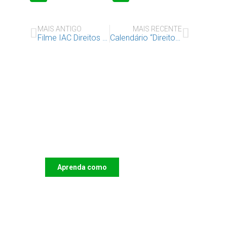
MAIS ANTIGO
MAIS RECENTE
Filme IAC Direitos da Criança
Calendário “Direitos da Criança” do IAC
Apoie o IAC e invista no
futuro das Crianças
Aprenda como