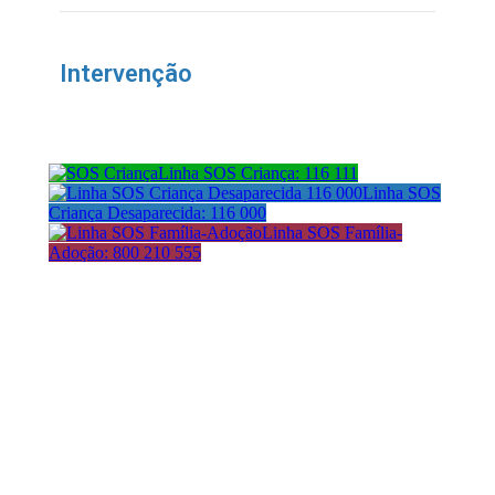
Intervenção
Linha SOS Criança: 116 111
Linha SOS
Criança Desaparecida: 116 000
Linha SOS Família-
Adoção: 800 210 555
Morada:
Avenida da República 21
1050-185 Lisboa