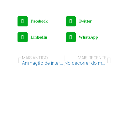
Facebook
Twitter
LinkedIn
WhatsApp
MAIS ANTIGO
MAIS RECENTE
Animação de intervalo
No decorrer do mês de novembro…
Apoie o IAC e invista no
futuro das Crianças