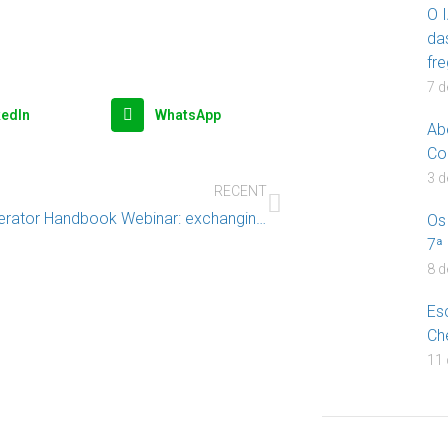
O I
da
fr
7 d
kedIn
WhatsApp
Ab
Co
3 d
RECENT
Hotline Operator Handbook Webinar: exchanging consultations and recommendations
Os
7ª
8 d
Es
Ch
11 