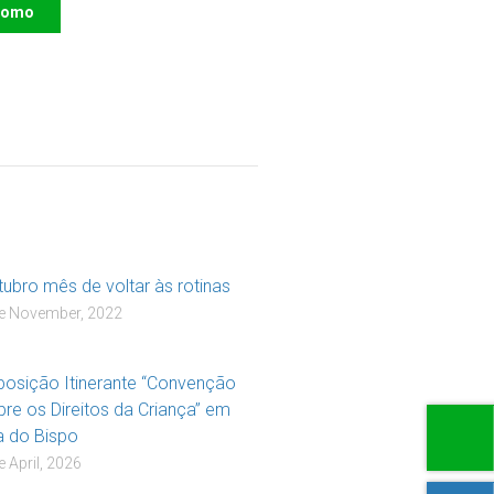
como
R
tubro mês de voltar às rotinas
e November, 2022
posição Itinerante “Convenção
bre os Direitos da Criança” em
la do Bispo
e April, 2026