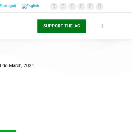
SUPPORT THE IAC
4 de March, 2021
AC e invista no
as Crianças