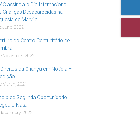
AC assinala o Dia Internacional
s Crianças Desaparecidas na
eguesia de Marvila
e June, 2022
ertura do Centro Comunitário de
imbra
e November, 2022
 Direitos da Criança em Notícia –
 edição
e March, 2021
cola de Segunda Oportunidade –
egou o Natal!
de January, 2022