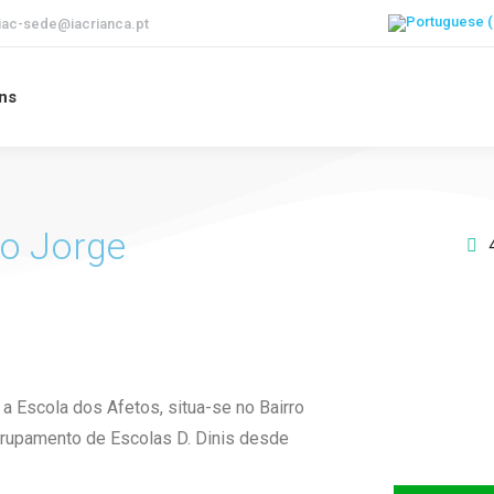
iac-sede@iacrianca.pt
ons
to Jorge
a Escola dos Afetos, situa-se no Bairro
Apoie o I
Agrupamento de Escolas D. Dinis desde
futuro d