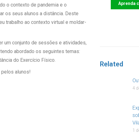
Aprenda 
o o contexto de pandemia e o
ar os seus alunos a distância. Deste
u trabalho ao contexto virtual e moldar-
DOA
er um conjunto de sessões e atividades,
, tendo abordado os seguintes temas:
ância do Exercício Físico.
Related
 pelos alunos!
Ou
4 d
Ex
so
Vi
1 d