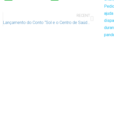
RECENT
Lançamento do Conto “Sol e o Centro de Saúde” hoje pelas 14.30 na USF Descobertas em Alcântara, com a presença da Presidente do IAC Dulce Rocha