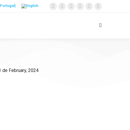
1 de February, 2024
AC e invista no
as Crianças