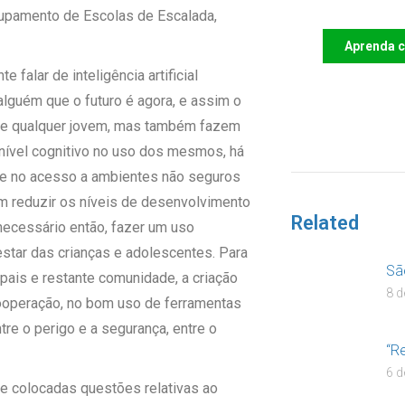
rupamento de Escolas de Escalada,
Aprenda 
e falar de inteligência artificial
 alguém que o futuro é agora, e assim o
o de qualquer jovem, mas também fazem
 nível cognitivo no uso dos mesmos, há
DOA
 no acesso a ambientes não seguros
 reduzir os níveis de desenvolvimento
Related
necessário então, fazer um uso
star das crianças e adolescentes. Para
Sã
 pais e restante comunidade, a criação
8 d
cooperação, no bom uso de ferramentas
re o perigo e a segurança, entre o
“R
6 d
e colocadas questões relativas ao