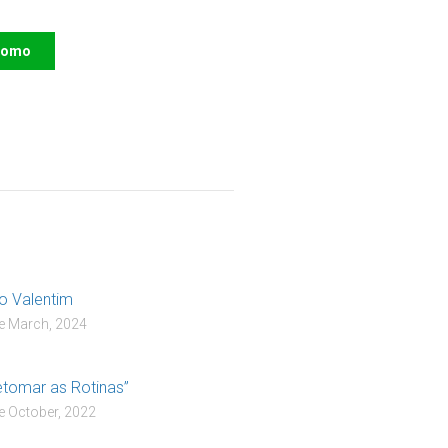
como
R
o Valentim
e March, 2024
etomar as Rotinas”
e October, 2022