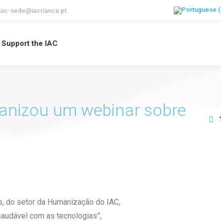
iac-sede@iacrianca.pt
Support the IAC
ganizou um webinar sobre
s, do setor da Humanização do IAC,
Apoie o I
saudável com as tecnologias”,
futuro d