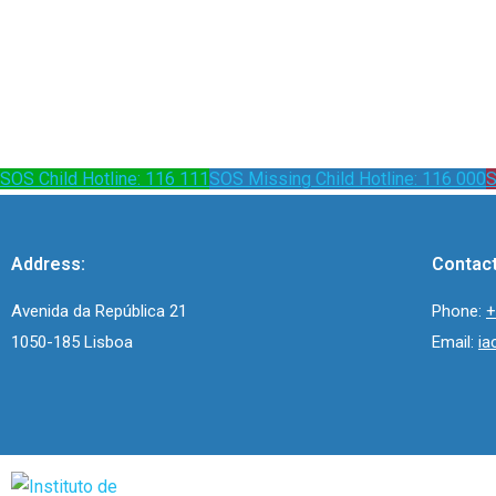
SOS Child Hotline: 116 111
SOS Missing Child Hotline: 116 000
S
Address:
Contact
Avenida da República 21
Phone:
+
1050-185 Lisboa
Email:
ia