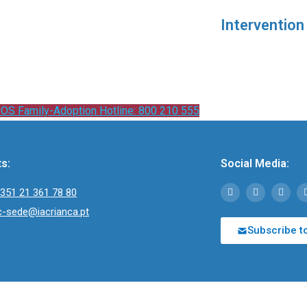
Intervention
OS Family-Adoption Hotline: 800 210 555
s:
Social Media:
351 21 361 78 80
c-sede@iacrianca.pt
Subscribe t