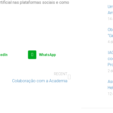
tificial nas plataformas sociais e como
Um
Am
14 
Ob
“Gi
4 d
IAC
kedIn
WhatsApp
co
Pr
2 d
RECENT
Colaboração com a Academia
As
Hel
12 