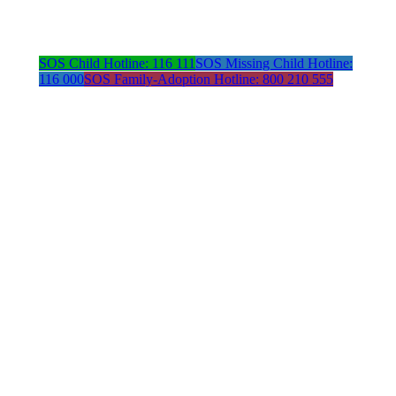
SOS Child Hotline: 116 111
SOS Missing Child Hotline:
116 000
SOS Family-Adoption Hotline: 800 210 555
Address:
Avenida da República 21
1050-185 Lisboa
Contacts:
Email:
Phone:
iac-sede@iacrianca.pt
+351 21 361 78 80
Social Media: