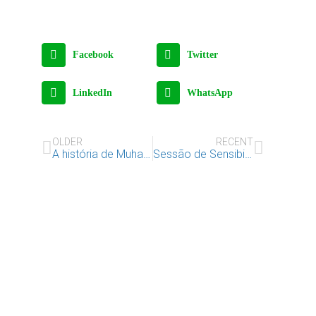
Facebook
Twitter
LinkedIn
WhatsApp
OLDER
RECENT
A história de Muhamadu Seidi
Sessão de Sensibilização com Israel Paródia
Apoie o IAC e invista no
futuro das Crianças