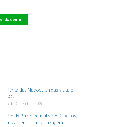
ro das Crianças
renda como
DOAR
Perita das Nações Unidas visita o
IAC
5 de December, 2025
Peddy Paper educativo – Desafios,
movimento e aprendizagem