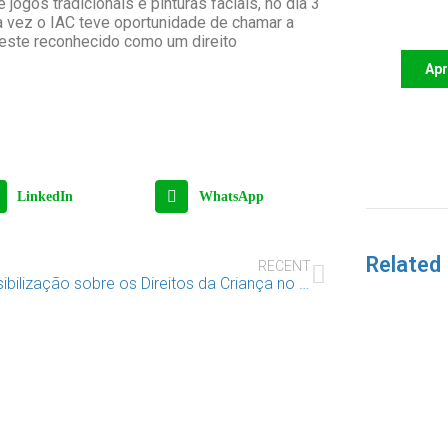
jogos tradicionais e pinturas faciais, no dia 3
futu
a vez o IAC teve oportunidade de chamar a
 este reconhecido como um direito
Ap
LinkedIn
WhatsApp
Related
RECENT
Sensibilização sobre os Direitos da Criança no Hospital Garcia de Orta