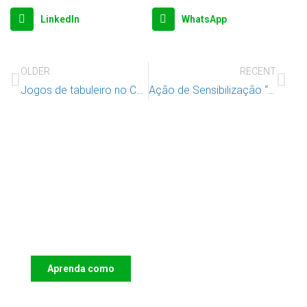
LinkedIn
WhatsApp
OLDER
RECENT
Jogos de tabuleiro no CAIJ
Ação de Sensibilização “Family, Parenting and Child Protection in Portugal”
Apoie o IAC e invista no futuro das
Crianças
Aprenda como