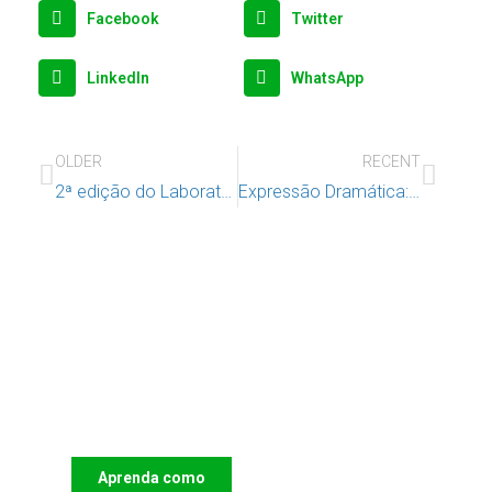
Facebook
Twitter
LinkedIn
WhatsApp
OLDER
RECENT
2ª edição do Laboratório do Brincar
Expressão Dramática: Uma Expressão de Transformações
Apoie o IAC e invista no futuro
das Crianças
Aprenda como