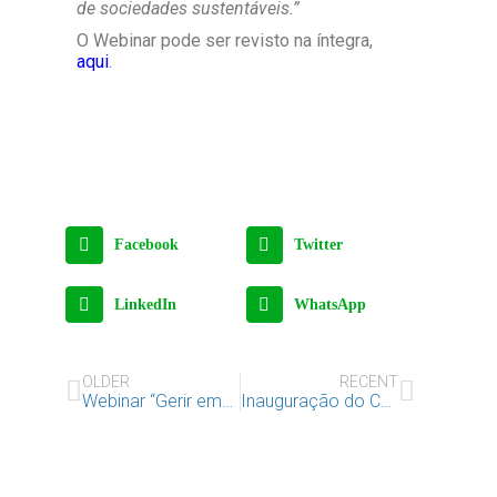
de sociedades sustentáveis.”
O Webinar pode ser revisto na íntegra,
aqui
.
Facebook
Twitter
LinkedIn
WhatsApp
OLDER
RECENT
Webinar “Gerir emoções em tempos incertos – À conversa com o psicólogo Manuel Coutinho”
Inauguração do Consultório Social do IAC em Lisboa