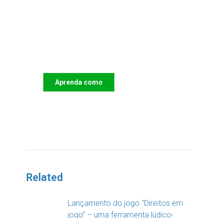
Apoie o IAC e invista no
futuro das Crianças
Aprenda como
DOAR
Related
Lançamento do jogo “Direitos em
jogo” – uma ferramenta lúdico-