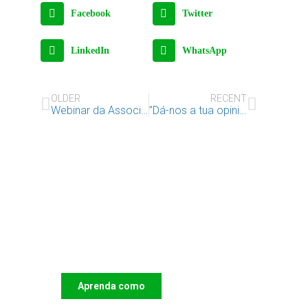
Facebook
Twitter
LinkedIn
WhatsApp
OLDER
RECENT
Webinar da Associação internacional de Ludotecas (ITLA): Standards de Qualidade das Ludotecas
”Dá-nos a tua opinião! Como adaptar a Década Digital da Europa às crianças e jovens?”
Apoie o IAC e invista no
futuro das Crianças
Aprenda como