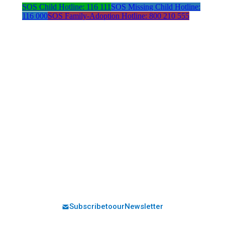
SOS Child Hotline: 116 111
SOS Missing Child Hotline:
116 000
SOS Family-Adoption Hotline: 800 210 555
Address:
Avenida da República 21
1050-185 Lisboa
Contacts:
Email:
Phone:
iac-sede@iacrianca.pt
+351 21 361 78 80
Social Media:
Subscribe to our Newsletter