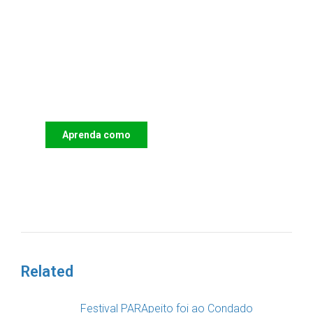
Apoie o IAC e invista no futuro
das Crianças
Aprenda como
DOAR
Related
Festival PARApeito foi ao Condado