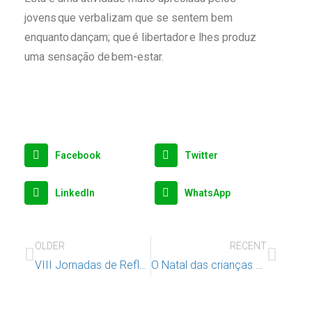
jovens que verbalizam que se sentem bem
enquanto dançam; que é libertador e lhes produz
uma sensação de bem-estar.
Facebook
Twitter
LinkedIn
WhatsApp
OLDER
RECENT
VIII Jornadas de Reflexão sobre Investigação e Intervenção com Crianças e Jovens
O Natal das crianças e dos jovens do Bairro do Condado