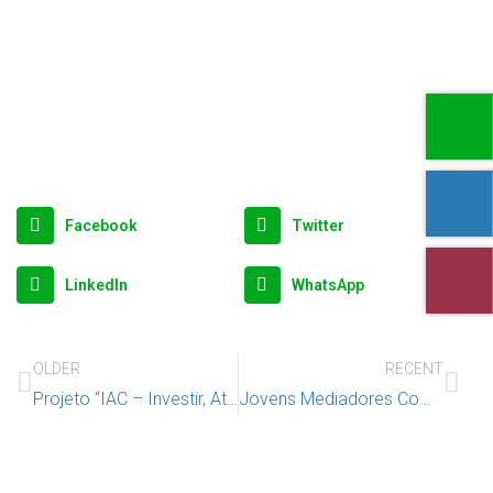
Facebook
Twitter
LinkedIn
WhatsApp
OLDER
RECENT
Projeto “IAC – Investir, Atualizar, Capacitar” – capacitação tecnológica
Jovens Mediadores Comunitários – Refletir, avaliar e planear