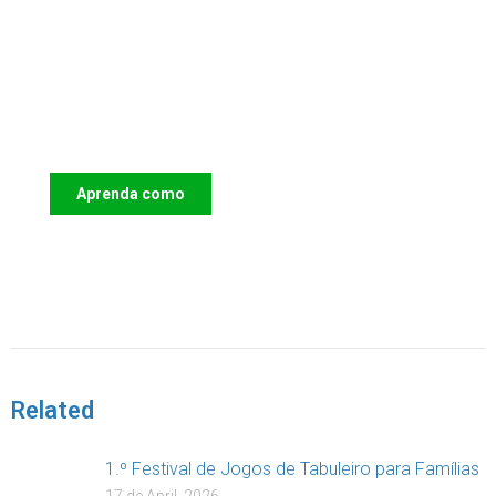
Apoie o IAC e invista no futuro das
Crianças
Aprenda como
DOAR
Related
1.º Festival de Jogos de Tabuleiro para Famílias
17 de April, 2026