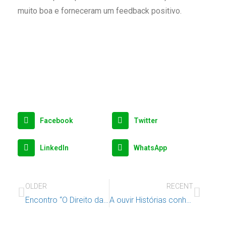
muito boa e forneceram um feedback positivo.
Facebook
Twitter
LinkedIn
WhatsApp
OLDER
RECENT
Encontro “O Direito da Criança à Não Violência” 27 de abril 2023, Universidade Lusíada de Lisboa
A ouvir Histórias conhecemos os nossos Direitos