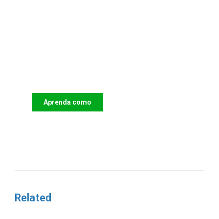
Apoie o IAC e invista no futuro
das Crianças
Aprenda como
DOAR
Related