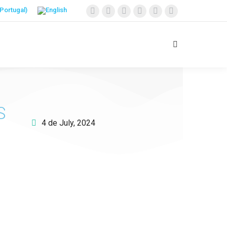
S
4 de July, 2024
Apoie o IAC e invista no
futuro das Crianças