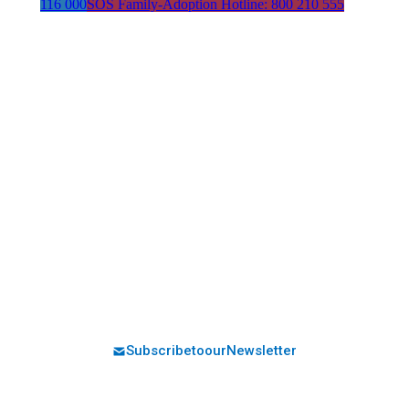
116 000
SOS Family-Adoption Hotline: 800 210 555
Address:
Avenida da República 21
1050-185 Lisboa
Contacts:
Email:
Phone:
iac-sede@iacrianca.pt
+351 21 361 78 80
Social Media:
Subscribe to our Newsletter