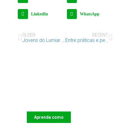
LinkedIn
WhatsApp
OLDER
RECENT
Jovens do Lumiar e Santa Clara celebram o último dia de aulas do 2º período com almoço convívio especial
Entre práticas e pessoas: uma experiência Erasmus+ que nos fez repensar o nosso trabalho
Apoie o IAC e invista no
futuro das Crianças
Aprenda como